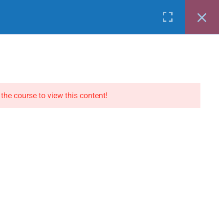
Mon compte
|
Quitter
Panier
UALITÉ
ACTUALITÉS
CONTACT
 the course to view this content!
Politique de confidentialité
CGV Formations