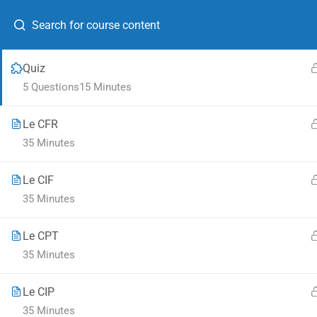
Le FCA
06 68 40 83 72
35 Minutes
Quiz
ACCUE
5 Questions
15 Minutes
Le CFR
35 Minutes
@Tous droits réservés
Takeport
Le CIF
35 Minutes
Le CPT
35 Minutes
Le CIP
35 Minutes