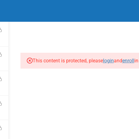
IL
FORMATIONS LONGUES
FORMATIONS COURTES
Q
This content is protected, please
login
and
enroll
in