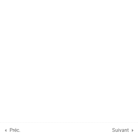
Le certificat phytosanitaire
60 Minutes
9
Les transporteurs et
transitaires
1
Organiser le déplacement
des marchandises à
l'international
1
La communication à
l'export
Préc.
Suivant