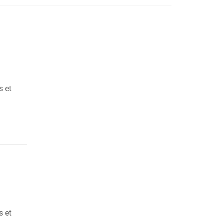
s et
s et